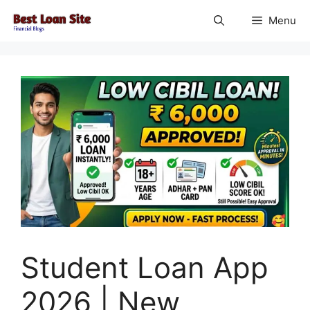
Skip
Menu
to
content
Student Loan App
2026 | New